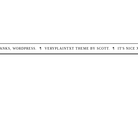
ANKS,
WORDPRESS
.
¶
VERYPLAINTXT
THEME BY
SCOTT
.
¶
IT'S NICE