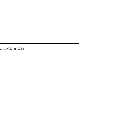
XHTML
&
CSS
.