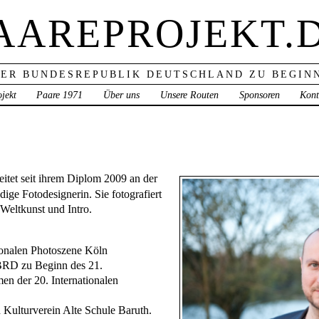
AAREPROJEKT.
ER BUNDESREPUBLIK DEUTSCHLAND ZU BEGINN
jekt
Paare 1971
Über uns
Unsere Routen
Sponsoren
Kont
eitet seit ihrem Diplom 2009 an der
ige Fotodesignerin. Sie fotografiert
Weltkunst und Intro.
tionalen Photoszene Köln
BRD zu Beginn des 21.
en der 20. Internationalen
Kulturverein Alte Schule Baruth.