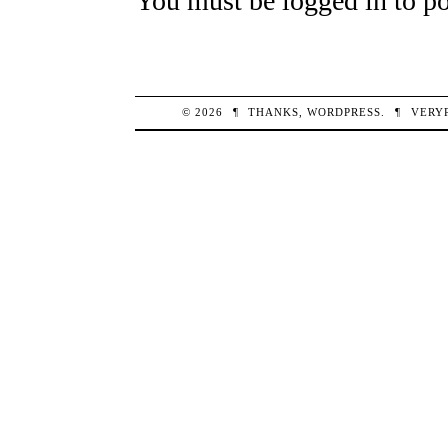
You must be
logged in
to po
© 2026
¶
THANKS,
WORDPRESS
.
¶
VERY