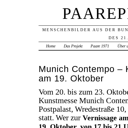
PAAREP
MENSCHENBILDER AUS DER BU
DES 21
Home
Das Projekt
Paare 1971
Über 
Munich Contempo – K
am 19. Oktober
Vom 20. bis zum 23. Oktobe
Kunstmesse Munich Conte
Postpalast, Wredestraße 10
statt. Wer zur
Vernissage am
19. Oktober, von 17 bis 21 