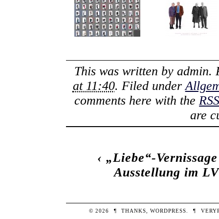
This was written by
admin
.
at 11:40
. Filed under
Allge
comments here with the
RSS
are c
‹
„Liebe“-Vernissag
Ausstellung im 
© 2026
¶
THANKS,
WORDPRESS
.
¶
VERY