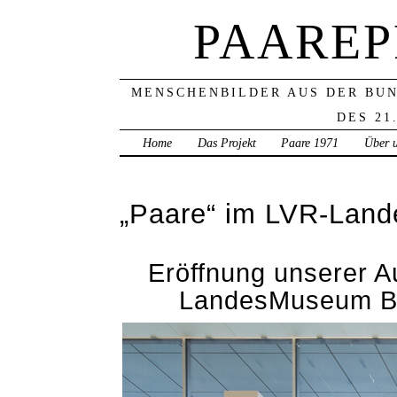
PAAREP
MENSCHENBILDER AUS DER BU
DES 21
Home
Das Projekt
Paare 1971
Über 
„Paare“ im LVR-Land
Eröffnung unserer A
LandesMuseum Bo