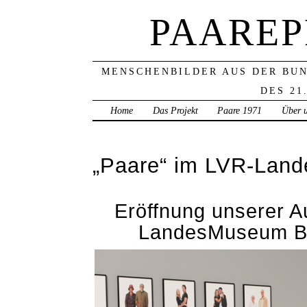
PAAREP
MENSCHENBILDER AUS DER BU
DES 21
Home
Das Projekt
Paare 1971
Über 
„Paare“ im LVR-Land
Eröffnung unserer A
LandesMuseum Bo