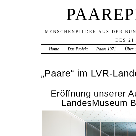
PAAREP
MENSCHENBILDER AUS DER BU
DES 21
Home
Das Projekt
Paare 1971
Über 
„Paare“ im LVR-Land
Eröffnung unserer A
LandesMuseum Bo